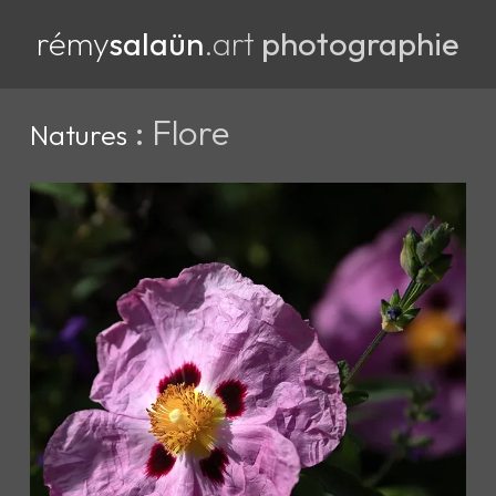
rémy
salaün
.art
photographie
: Flore
Natures