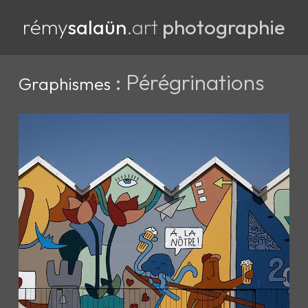
rémy
salaün
.art
photographie
: Pérégrinations
Graphismes